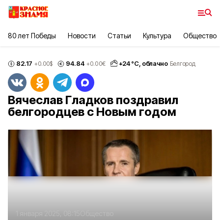
80 лет Победы
Новости
Статьи
Культура
Общество
82.17
94.84
+
24
°С,
облачно
+0.00
$
+0.00
€
Белгород
Вячеслав Гладков поздравил
белгородцев с Новым годом
1 января 2025, 08:15
Общество