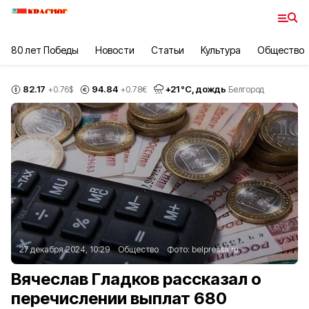
80 лет Победы
Новости
Статьи
Культура
Общество
82.17
94.84
+
21
°С,
дождь
+0.76
$
+0.78
€
Белгород
27 декабря 2024, 10:29
Общество
Фото:
belpressa.ru
Вячеслав Гладков рассказал о
перечислении выплат 680