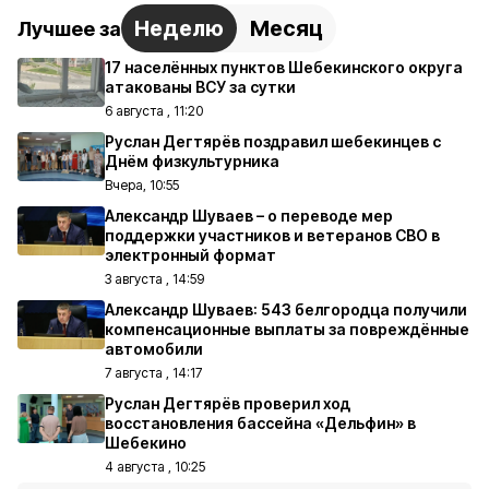
Неделю
Месяц
Лучшее за
17 населённых пунктов Шебекинского округа
атакованы ВСУ за сутки
6 августа , 11:20
Руслан Дегтярёв поздравил шебекинцев с
Днём физкультурника
Вчера, 10:55
Александр Шуваев – о переводе мер
поддержки участников и ветеранов СВО в
электронный формат
3 августа , 14:59
Александр Шуваев: 543 белгородца получили
компенсационные выплаты за повреждённые
автомобили
7 августа , 14:17
Руслан Дегтярёв проверил ход
восстановления бассейна «Дельфин» в
Шебекино
4 августа , 10:25