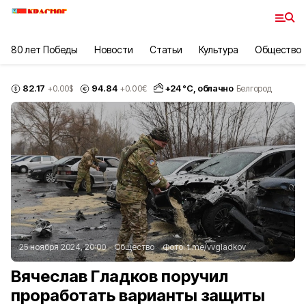
80 лет Победы
Новости
Статьи
Культура
Общество
82.17
94.84
+
24
°С,
облачно
+0.00
$
+0.00
€
Белгород
25 ноября 2024, 20:00
Общество
Фото:
t.me/vvgladkov
Вячеслав Гладков поручил
проработать варианты защиты