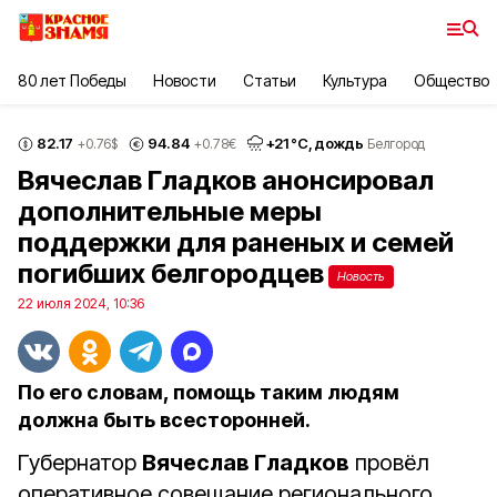
80 лет Победы
Новости
Статьи
Культура
Общество
82.17
94.84
+
21
°С,
дождь
+0.76
$
+0.78
€
Белгород
Вячеслав Гладков анонсировал
дополнительные меры
поддержки для раненых и семей
погибших белгородцев
Новость
22 июля 2024, 10:36
По его словам, помощь таким людям
должна быть всесторонней.
Губернатор
Вячеслав Гладков
провёл
оперативное совещание регионального