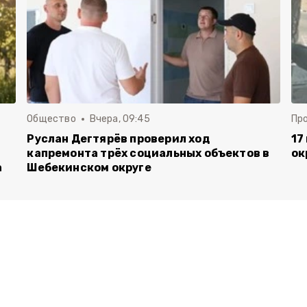
Общество
Вчера, 09:45
Пр
Руслан Дегтярёв проверил ход
17
капремонта трёх социальных объектов в
ок
а
Шебекинском округе