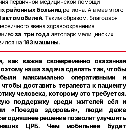
ания первичной медицинской помощи
ых районных больниц
региона. А в мае этого
1 автомобилей
. Таким образом, благодаря
ервичного звена здравоохранения
ение»
за три года
автопарк медицинских
вился на
183 машины.⠀
, как важна своевременно оказанная
оэтому наша задача сделать так, чтобы
были максимально оперативными и
 чтобы доставить терапевта к пациенту
стику человека, которому это требуется.
кую поддержку среди жителей сёл и
ши «Поезда здоровья», люди даже
 сегодняшнее решение позволит улучшить
 наших ЦРБ. Чем мобильнее будет