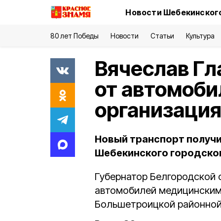
Новости Шебекинского
80 лет Победы
Новости
Статьи
Культура
Вячеслав Гл
от автомоб
организаци
Новый транспорт получ
Шебекинского городског
Губернатор Белгородской 
автомобилей медицинским 
Большетроицкой районно