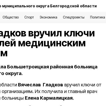
 муниципального округа Белгородской области
Общество
Спорт
Экономика
Спецпроекты
Политика
адков вручил ключи
илей медицинским
ям
ила Большетроицкая районная больница
о округа.
области
Вячеслав Гладков
вручил ключи от
организациям. Их получила и главный врач
й больницы
Елена Кармалицкая.