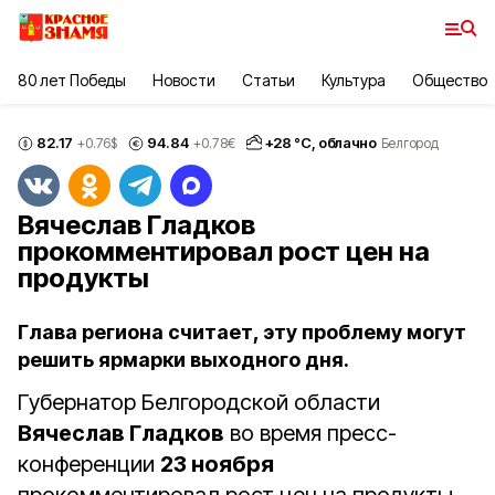
80 лет Победы
Новости
Статьи
Культура
Общество
82.17
94.84
+
28
°С,
облачно
+0.76
$
+0.78
€
Белгород
Вячеслав Гладков
прокомментировал рост цен на
продукты
Глава региона считает, эту проблему могут
решить ярмарки выходного дня.
Губернатор Белгородской области
Вячеслав Гладков
во время пресс-
конференции
23 ноября