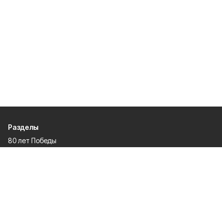
Разделы
80 лет Победы
Новости
Статьи
Культура
Общество
Спорт
Экономика