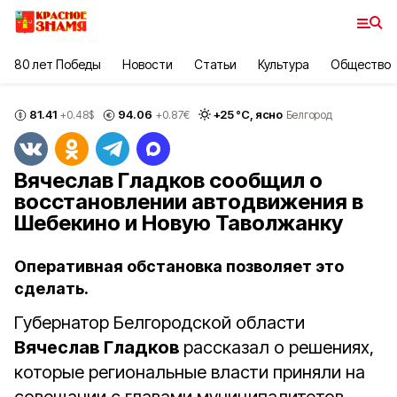
80 лет Победы
Новости
Статьи
Культура
Общество
81.41
94.06
+
25
°С,
ясно
+0.48
$
+0.87
€
Белгород
Вячеслав Гладков сообщил о
восстановлении автодвижения в
Шебекино и Новую Таволжанку
Оперативная обстановка позволяет это
сделать.
Губернатор Белгородской области
Вячеслав Гладков
рассказал о решениях,
которые региональные власти приняли на