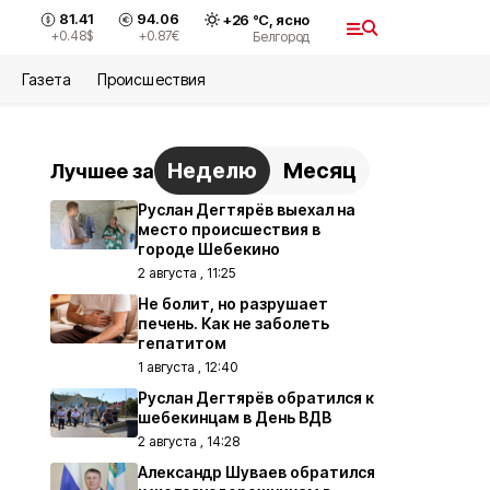
81.41
94.06
+
26
°С,
ясно
+0.48
$
+0.87
€
Белгород
Газета
Происшествия
Неделю
Месяц
Лучшее за
Руслан Дегтярёв выехал на
место происшествия в
городе Шебекино
2 августа , 11:25
Не болит, но разрушает
печень. Как не заболеть
гепатитом
1 августа , 12:40
Руслан Дегтярёв обратился к
шебекинцам в День ВДВ
2 августа , 14:28
Александр Шуваев обратился