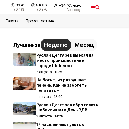
81.41
94.06
+
34
°С,
ясно
+0.48
$
+0.87
€
Белгород
Газета
Происшествия
Неделю
Месяц
Лучшее за
Руслан Дегтярёв выехал на
место происшествия в
городе Шебекино
2 августа , 11:25
Не болит, но разрушает
печень. Как не заболеть
гепатитом
1 августа , 12:40
Руслан Дегтярёв обратился к
шебекинцам в День ВДВ
2 августа , 14:28
17 населённых пунктов