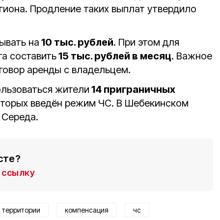
егиона. Продление таких выплат утвердило
ывать на
10 тыс. рублей
. При этом для
а составить
15 тыс. рублей в месяц
. Важное
говор аренды с владельцем.
ользоваться жители
14 приграничных
которых введён режим ЧС. В Шебекинском
 Середа.
сте?
ссылку
 территории
компенсация
чс