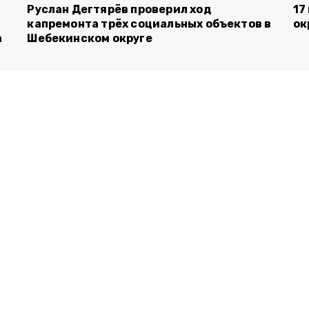
Руслан Дегтярёв проверил ход
17
капремонта трёх социальных объектов в
ок
а
Шебекинском округе