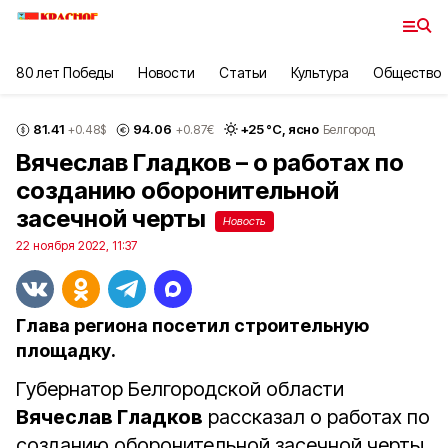
80 лет Победы
Новости
Статьи
Культура
Общество
81.41
94.06
+
25
°С,
ясно
+0.48
$
+0.87
€
Белгород
Вячеслав Гладков – о работах по
созданию оборонительной
засечной черты
Новость
22 ноября 2022, 11:37
Глава региона посетил строительную
площадку.
Губернатор Белгородской области
Вячеслав Гладков
рассказал о работах по
созданию оборонительной засечной черты.