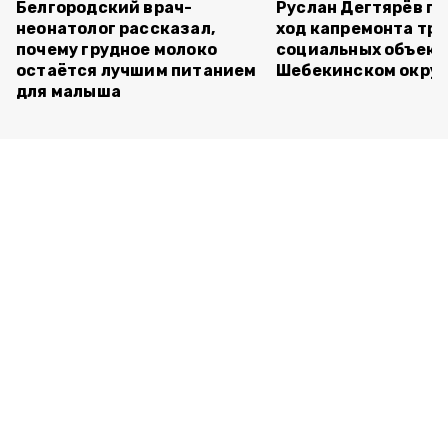
Белгородский врач-
Руслан Дегтярёв п
неонатолог рассказал,
ход капремонта трё
почему грудное молоко
социальных объект
остаётся лучшим питанием
Шебекинском округ
для малыша