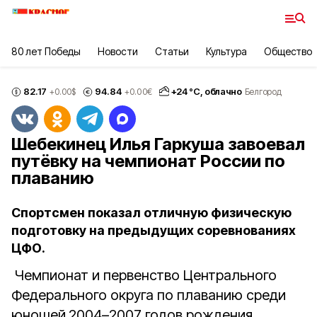
80 лет Победы
Новости
Статьи
Культура
Общество
82.17
94.84
+
24
°С,
облачно
+0.00
$
+0.00
€
Белгород
Шебекинец Илья Гаркуша завоевал
путёвку на чемпионат России по
плаванию
Спортсмен показал отличную физическую
подготовку на предыдущих соревнованиях
ЦФО.
Чемпионат и первенство Центрального
Федерального округа по плаванию среди
юношей
2004–2007 годов рождения