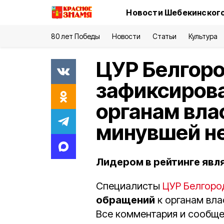
Новости Шебекинского
80 лет Победы
Новости
Статьи
Культура
ЦУР Белгоро
зафиксирова
органам вла
минувшей н
Лидером в рейтинге явл
Специалисты
ЦУР Белгоро
обращений
к органам вла
Все комментария и сообще