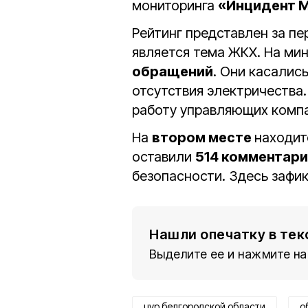
мониторинга
«Инцидент 
Рейтинг представлен за пе
является тема ЖКХ. На ми
обращений
. Они касалис
отсутствия электричества
работу управляющих комп
На
втором месте
находит
оставили
514 комментари
безопасности. Здесь зафи
Нашли опечатку в тек
Выделите ее и нажмите на
цур белгородской области
о