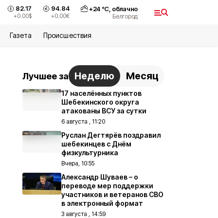
82.17
94.84
+
24
°С,
облачно
+0.00
$
+0.00
€
Белгород
Газета
Происшествия
Неделю
Месяц
Лучшее за
17 населённых пунктов
Шебекинского округа
атакованы ВСУ за сутки
6 августа , 11:20
Руслан Дегтярёв поздравил
шебекинцев с Днём
физкультурника
Вчера, 10:55
Александр Шуваев – о
переводе мер поддержки
участников и ветеранов СВО
в электронный формат
3 августа , 14:59