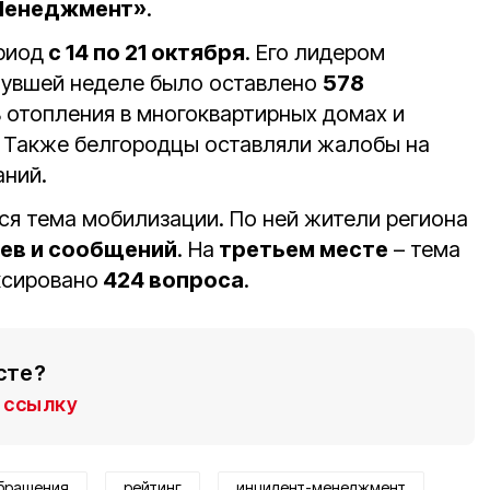
Менеджмент»
.
риод
с 14 по 21 октября
. Его лидером
нувшей неделе было оставлено
578
ь отопления в многоквартирных домах и
. Также белгородцы оставляли жалобы на
аний.
ся тема мобилизации. По ней жители региона
ев и сообщений
. На
третьем месте
– тема
ксировано
424 вопроса
.
сте?
ссылку
бращения
рейтинг
инцидент-менеджмент