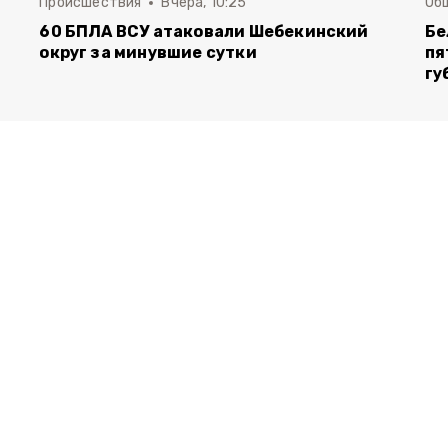
Происшествия
Вчера, 10:25
Об
60 БПЛА ВСУ атаковали Шебекинский
Бе
округ за минувшие сутки
пя
гу