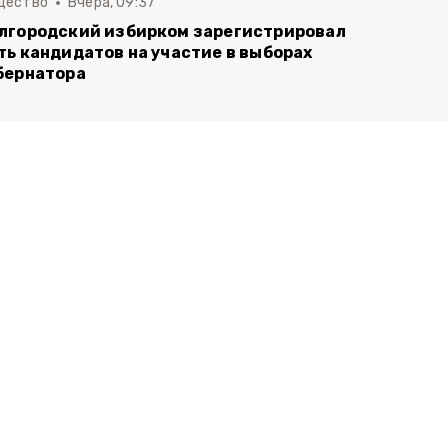
щество
Вчера, 09:37
лгородский избирком зарегистрировал
ть кандидатов на участие в выборах
бернатора