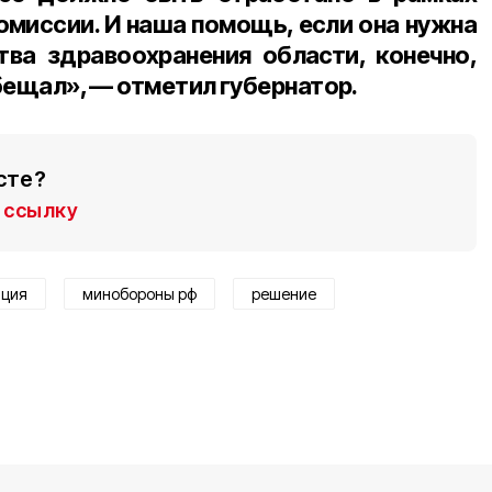
омиссии. И наша помощь, если она нужна
ва здравоохранения области, конечно,
обещал», — отметил губернатор.
сте?
ссылку
ация
минобороны рф
решение