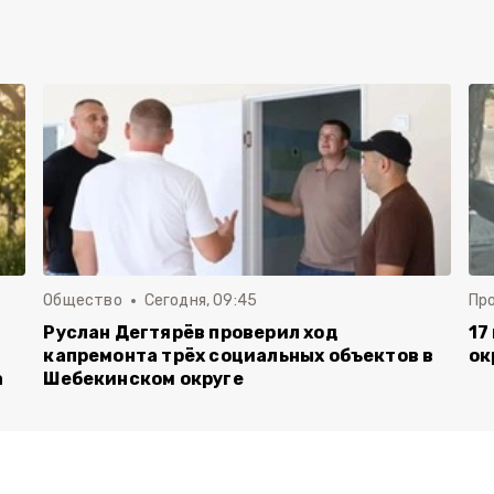
Общество
Сегодня, 09:45
Пр
Руслан Дегтярёв проверил ход
17
капремонта трёх социальных объектов в
ок
а
Шебекинском округе