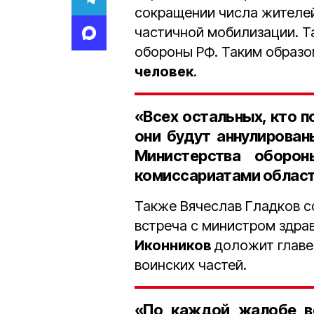
сокращении числа жителей
частичной мобилизации. Т
обороны РФ. Таким образо
человек
.
«Всех остальных, кто п
они будут аннулирован
Министерства оборон
комиссариатами области
Также Вячеслав Гладков с
встреча с министром здра
Иконников
доложит главе
воинских частей.
«По каждой жалобе в