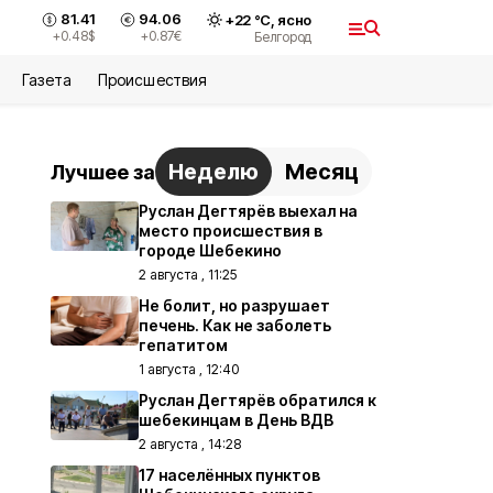
81.41
94.06
+
22
°С,
ясно
+0.48
$
+0.87
€
Белгород
Газета
Происшествия
Неделю
Месяц
Лучшее за
Руслан Дегтярёв выехал на
место происшествия в
городе Шебекино
2 августа , 11:25
Не болит, но разрушает
печень. Как не заболеть
гепатитом
1 августа , 12:40
Руслан Дегтярёв обратился к
шебекинцам в День ВДВ
2 августа , 14:28
17 населённых пунктов