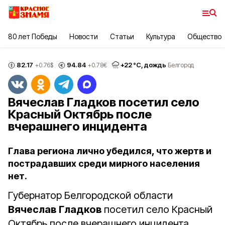
80 лет Победы
Новости
Статьи
Культура
Общество
82.17
94.84
+
22
°С,
дождь
+0.76
$
+0.78
€
Белгород
Вячеслав Гладков посетил село
Красный Октябрь после
вчерашнего инцидента
Глава региона лично убедился, что жертв и
пострадавших среди мирного населения
нет.
Губернатор Белгородской области
Вячеслав Гладков
посетил село Красный
Октябрь после вчерашнего инцидента.