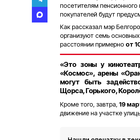
посетителям пенсионного в
покупателей будут предус
Как рассказал мэр Белгор
организуют семь основных
расстоянии примерно
от 1
«Это зоны у кинотеат
«Космос», арены «Ора
могут быть задейство
Щорса, Горького, Королё
Кроме того, завтра,
19 мар
движение на участке улиц
Нашли опечатку в тек