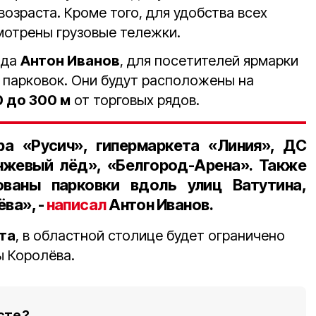
озраста. Кроме того, для удобства всех
мотрены грузовые тележки.
ода
Антон Иванов
, для посетителей ярмарки
 парковок. Они будут расположены на
0 до 300 м
от торговых рядов.
ра «Русич», гипермаркета «Линия», ДС
нжевый лёд», «Белгород-Арена». Также
ваны парковки вдоль улиц Ватутина,
ва», -
написал
Антон Иванов.
та
, в областной столице будет ограничено
ы Королёва.
сте?