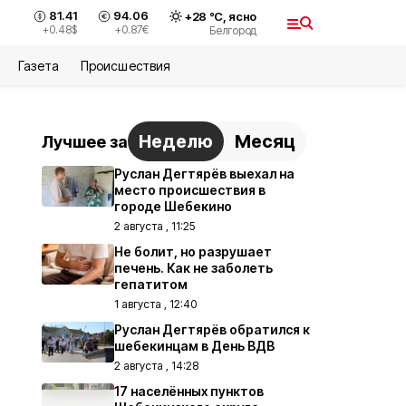
81.41
94.06
+
28
°С,
ясно
+0.48
$
+0.87
€
Белгород
Газета
Происшествия
Неделю
Месяц
Лучшее за
Руслан Дегтярёв выехал на
место происшествия в
городе Шебекино
2 августа , 11:25
Не болит, но разрушает
печень. Как не заболеть
гепатитом
1 августа , 12:40
Руслан Дегтярёв обратился к
шебекинцам в День ВДВ
2 августа , 14:28
17 населённых пунктов