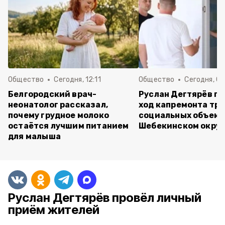
Общество
Сегодня, 12:11
Общество
Сегодня, 09
Белгородский врач-
Руслан Дегтярёв п
неонатолог рассказал,
ход капремонта трё
почему грудное молоко
социальных объект
остаётся лучшим питанием
Шебекинском округ
для малыша
Руслан Дегтярёв провёл личный
приём жителей