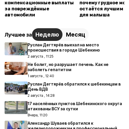
компенсационные выплаты
почему грудное мо
за повреждённые
остаётся лучшим п
автомобили
для малыша
Неделю
Месяц
Лучшее за
Руслан Дегтярёв выехал на место
происшествия в городе Шебекино
2 августа , 11:25
Не болит, но разрушает печень. Как не
заболеть гепатитом
1 августа , 12:40
Руслан Дегтярёв обратился к шебекинцам в
День ВДВ
2 августа , 14:28
17 населённых пунктов Шебекинского округа
атакованы ВСУ за сутки
Вчера, 11:20
Александр Шуваев обратился к
железнодорожникам в профессиональный