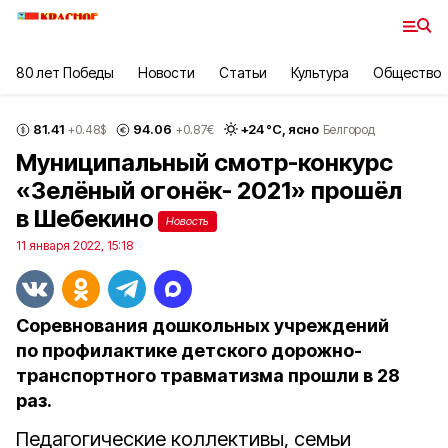
80 лет Победы
Новости
Статьи
Культура
Общество
81.41
94.06
+
24
°С,
ясно
+0.48
$
+0.87
€
Белгород
Муниципальный смотр-конкурс
«Зелёный огонёк- 2021» прошёл
в Шебекино
Новость
11 января 2022, 15:18
Соревнования дошкольных учреждений
по профилактике детского дорожно-
транспортного травматизма прошли в 28
раз.
Педагогические коллективы, семьи