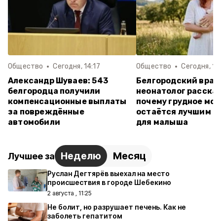
Общество
Сегодня, 14:17
Общество
Сегодня, 12:
Александр Шуваев: 543
Белгородский врач
белгородца получили
неонатолог рассказ
компенсационные выплаты
почему грудное мо
за повреждённые
остаётся лучшим п
автомобили
для малыша
Неделю
Месяц
Лучшее за
Руслан Дегтярёв выехал на место
происшествия в городе Шебекино
2 августа , 11:25
Не болит, но разрушает печень. Как не
заболеть гепатитом