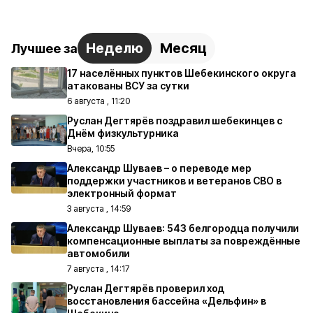
Неделю
Месяц
Лучшее за
17 населённых пунктов Шебекинского округа
атакованы ВСУ за сутки
6 августа , 11:20
Руслан Дегтярёв поздравил шебекинцев с
Днём физкультурника
Вчера, 10:55
Александр Шуваев – о переводе мер
поддержки участников и ветеранов СВО в
электронный формат
3 августа , 14:59
Александр Шуваев: 543 белгородца получили
компенсационные выплаты за повреждённые
автомобили
7 августа , 14:17
Руслан Дегтярёв проверил ход
восстановления бассейна «Дельфин» в