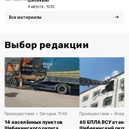
Шебекино
4 августа , 10:25
Все материалы
Выбор редакции
Происшествия
Сегодня, 11:45
Происшествия
Вчера, 
14 населённых пунктов
60 БПЛА ВСУ атако
Шебекинского округа
Шебекинский округ