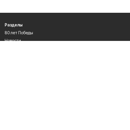
Разделы
80 лет Победы
Новости
Статьи
Культура
Общество
Спорт
Экономика
Спецпроекты
Политика
Газета
Происшествия
Официальные документы