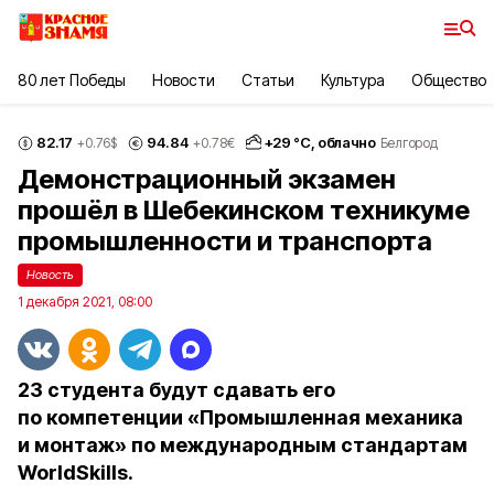
80 лет Победы
Новости
Статьи
Культура
Общество
82.17
94.84
+
29
°С,
облачно
+0.76
$
+0.78
€
Белгород
Демонстрационный экзамен
прошёл в Шебекинском техникуме
промышленности и транспорта
Новость
1 декабря 2021, 08:00
23 студента будут сдавать его
по компетенции «Промышленная механика
и монтаж» по международным стандартам
WorldSkills.