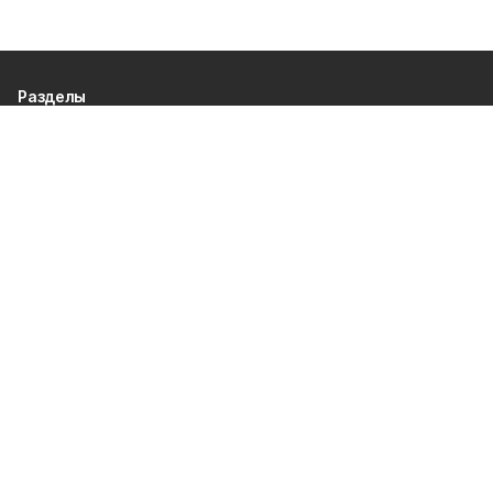
Разделы
80 лет Победы
Новости
Статьи
Культура
Общество
Спорт
Экономика
Спецпроекты
Политика
Газета
Происшествия
Официальные документы