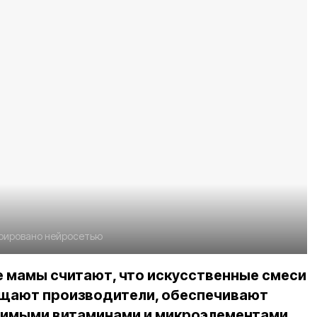
рировано нейросетью
 мамы считают, что искусственные смеси
бещают производители, обеспечивают
имыми витаминами и микроэлементами,