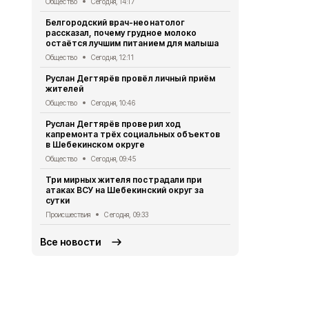
Общество
Сегодня, 14:17
17 населён
Белгородский врач-неонатолог
округа атак
рассказал, почему грудное молоко
Происшествия
остаётся лучшим питанием для малыша
Александр 
Общество
Сегодня, 12:11
встречи с 
Руслан Дегтярёв провёл личный приём
Поддубным
жителей
Общество
Вч
Общество
Сегодня, 10:46
Руслан Дег
Руслан Дегтярёв проверил ход
сотруднико
капремонта трёх социальных объектов
работу
в Шебекинском округе
Общество
Вч
Общество
Сегодня, 09:45
Александр 
Три мирных жителя пострадали при
Владимиром
атаках ВСУ на Шебекинский округ за
безопаснос
сутки
приграничь
Происшествия
Сегодня, 09:33
Общество
5 
Все новости