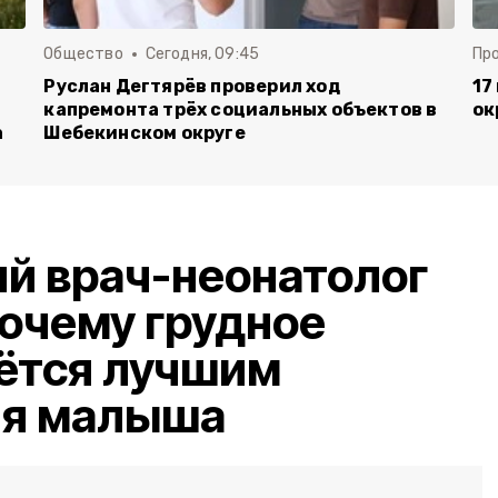
Общество
Сегодня, 09:45
Пр
Руслан Дегтярёв проверил ход
17
капремонта трёх социальных объектов в
ок
а
Шебекинском округе
й врач-неонатолог
почему грудное
ётся лучшим
ля малыша