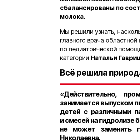
сбалансированы по соста
молока.
Мы решили узнать, насколь
главного врача областной
по педиатрической помощи
категории
Натальи Гаври
Всё решила природ
«
Действительно, про
занимается выпуском п
детей с различными па
и смесей на гидролизе б
не может заменить г
Николаевна.