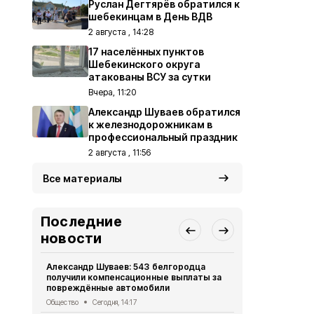
Руслан Дегтярёв обратился к
шебекинцам в День ВДВ
2 августа , 14:28
17 населённых пунктов
Шебекинского округа
атакованы ВСУ за сутки
Вчера, 11:20
Александр Шуваев обратился
к железнодорожникам в
профессиональный праздник
2 августа , 11:56
Все материалы
Последние
новости
Александр Шуваев: 543 белгородца
Газета «Кра
получили компенсационные выплаты за
августа 202
повреждённые автомобили
Газета
Сегод
Общество
Сегодня, 14:17
17 населён