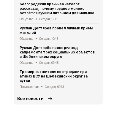
Белгородский врач-неонатолог
округа атак
рассказал, почему грудное молоко
Происшествия
остаётся лучшим питанием для малыша
Александр 
Общество
Сегодня, 12:11
встречи с 
Руслан Дегтярёв провёл личный приём
Поддубным
жителей
Общество
Вч
Общество
Сегодня, 10:46
Руслан Дег
Руслан Дегтярёв проверил ход
сотруднико
капремонта трёх социальных объектов
работу
в Шебекинском округе
Общество
Вч
Общество
Сегодня, 09:45
Александр 
Три мирных жителя пострадали при
Владимиром
атаках ВСУ на Шебекинский округ за
безопаснос
сутки
приграничь
Происшествия
Сегодня, 09:33
Общество
5 
Все новости