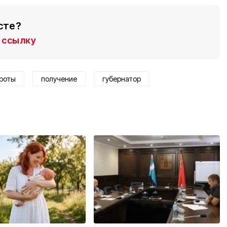
сте?
ссылку
роты
получение
губернатор