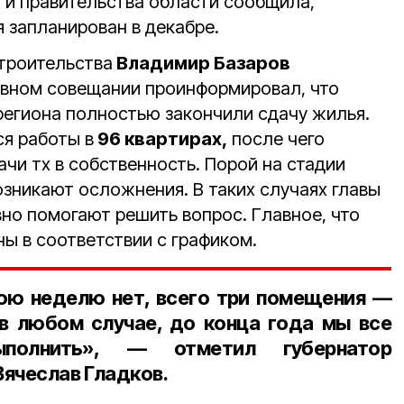
 и правительства области сообщила,
 запланирован в декабре.
троительства
Владимир Базаров
ивном совещании проинформировал, что
региона полностью закончили сдачу жилья.
ся работы в
96 квартирах,
после чего
чи тх в собственность. Порой на стадии
зникают осложнения. В таких случаях главы
но помогают решить вопрос. Главное, что
ны в соответствии с графиком.
юю неделю нет, всего три помещения —
о в любом случае, до конца года мы все
полнить», — отметил
губернатор
ячеслав Гладков.