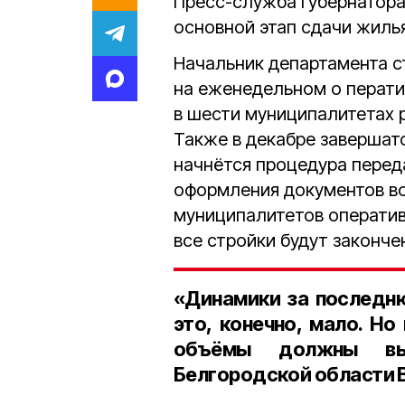
Пресс-служба губернатора
основной этап сдачи жилья
Начальник департамента с
на еженедельном о перат
в шести муниципалитетах 
Также в декабре завершат
начнётся процедура переда
оформления документов во
муниципалитетов оператив
все стройки будут законче
«Динамики за последн
это, конечно, мало. Н
объёмы должны вы
Белгородской области В