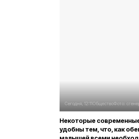
Сегодня, 12:11
Общество
Фото:
сгене
Некоторые современные
удобны тем, что, как о
малышей всеми необход