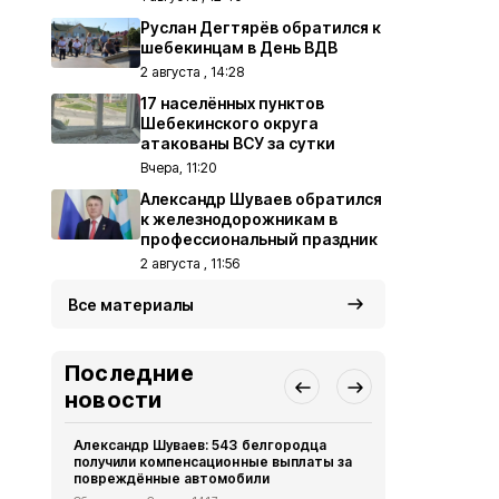
Руслан Дегтярёв обратился к
шебекинцам в День ВДВ
2 августа , 14:28
17 населённых пунктов
Шебекинского округа
атакованы ВСУ за сутки
Вчера, 11:20
Александр Шуваев обратился
к железнодорожникам в
профессиональный праздник
2 августа , 11:56
Все материалы
Последние
новости
Александр Шуваев: 543 белгородца
Газета «Кра
получили компенсационные выплаты за
августа 202
повреждённые автомобили
Газета
Сегод