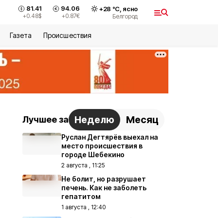
81.41
94.06
+
28
°С,
ясно
+0.48
$
+0.87
€
Белгород
Газета
Происшествия
Неделю
Месяц
Лучшее за
Руслан Дегтярёв выехал на
место происшествия в
городе Шебекино
2 августа , 11:25
Не болит, но разрушает
печень. Как не заболеть
гепатитом
1 августа , 12:40