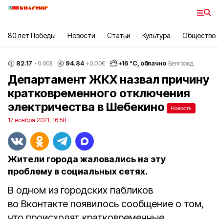
80 лет Победы
Новости
Статьи
Культура
Общество
82.17
94.84
+
16
°С,
облачно
+0.00
$
+0.00
€
Белгород
Департамент ЖКХ назвал причину
кратковременного отключения
электричества в Шебекино
Новость
17 ноября 2021, 16:58
Жители города жаловались на эту
проблему в социальных сетях.
В одном из городских пабликов
во Вконтакте появилось сообщение о том,
что происходят кратковременные