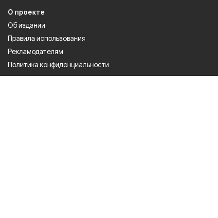
О проекте
Об издании
Правила использования
Рекламодателям
Политика конфиденциальности
Мы в соцсетях
Сетевое издание «Красное знамя 31» зарегистрировано Федеральной
службой по надзору в сфере связи, информационных технологий и
массовых коммуникаций 9.09.2021. Регистрационный номер ЭЛ № ФС
77 — 81765.
Настоящий ресурс может содержать материалы 12+.
Правила использования
Об издании