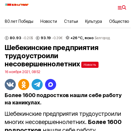
80 лет Победы
Новости
Статьи
Культура
Общество
80.93
93.19
+
26
°С,
ясно
-0.20
$
-0.39
€
Белгород
Шебекинские предприятия
трудоустроили
несовершеннолетних
Новость
16 ноября 2021, 08:52
Более 1600 подростков нашли себе работу
на каникулах.
Шебекинские предприятия трудоустроили
многих несовершеннолетних.
Более 1600
подростков
нашли себе работу