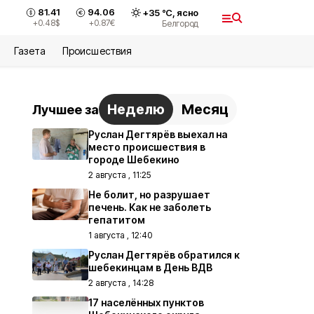
81.41
94.06
+
35
°С,
ясно
+0.48
$
+0.87
€
Белгород
Газета
Происшествия
Неделю
Месяц
Лучшее за
Руслан Дегтярёв выехал на
место происшествия в
городе Шебекино
2 августа , 11:25
Не болит, но разрушает
печень. Как не заболеть
гепатитом
1 августа , 12:40
Руслан Дегтярёв обратился к
шебекинцам в День ВДВ
2 августа , 14:28
17 населённых пунктов