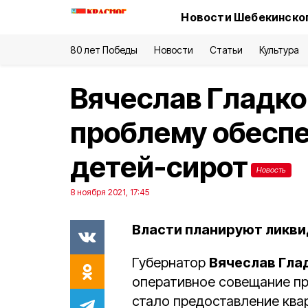
Новости Шебекинског
80 лет Победы
Новости
Статьи
Культура
Вячеслав Гладк
проблему обесп
детей-сирот
Новость
8 ноября 2021, 17:45
Власти планируют ликви
Губернатор
Вячеслав Гла
оперативное совещание пр
стало предоставление ква