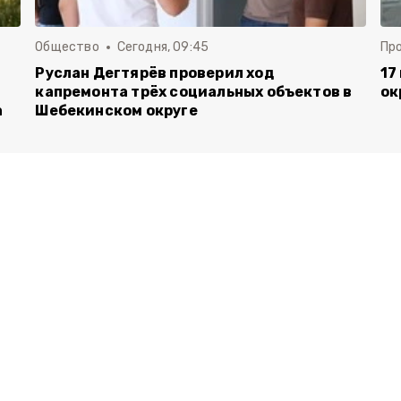
Общество
Сегодня, 09:45
Пр
Руслан Дегтярёв проверил ход
17
капремонта трёх социальных объектов в
ок
а
Шебекинском округе