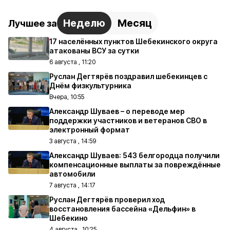
Неделю
Месяц
Лучшее за
17 населённых пунктов Шебекинского округа
атакованы ВСУ за сутки
6 августа , 11:20
Руслан Дегтярёв поздравил шебекинцев с
Днём физкультурника
Вчера, 10:55
Александр Шуваев – о переводе мер
поддержки участников и ветеранов СВО в
электронный формат
3 августа , 14:59
Александр Шуваев: 543 белгородца получили
компенсационные выплаты за повреждённые
автомобили
7 августа , 14:17
Руслан Дегтярёв проверил ход
восстановления бассейна «Дельфин» в
Шебекино
4 августа , 10:25