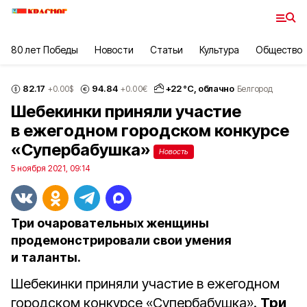
80 лет Победы
Новости
Статьи
Культура
Общество
82.17
94.84
+
22
°С,
облачно
+0.00
$
+0.00
€
Белгород
Шебекинки приняли участие
в ежегодном городском конкурсе
«Супербабушка»
Новость
5 ноября 2021, 09:14
Три очаровательных женщины
продемонстрировали свои умения
и таланты.
Шебекинки приняли участие в ежегодном
городском конкурсе «Супербабушка».
Три