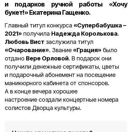
и подарков ручной работы «Хочу
букет!»
Екатерина Гащенко
.
Главный титул конкурса
«Супербабушка –
2021»
получила
Надежда Королькова
.
Любовь Вист
заслужила титул
«Очарование»
. Звание
«Грация»
было
отдано
Вере Орловой
. В подарок они
получили денежные сертификаты, цветы
и подарочный абонемент на посещение
маникюрного кабинета от спонсоров.
А в конце вечера хорошее
настроение создали концертные номера
солистов Дворца культуры.