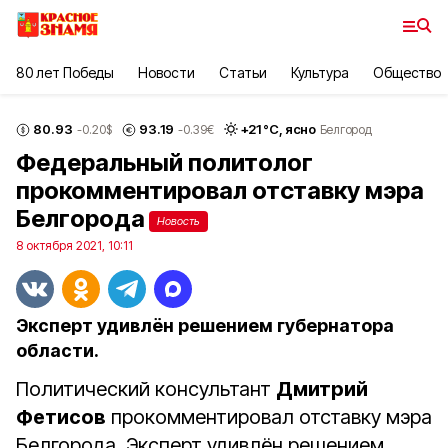
80 лет Победы
Новости
Статьи
Культура
Общество
80.93
93.19
+
21
°С,
ясно
-0.20
$
-0.39
€
Белгород
Федеральный политолог
прокомментировал отставку мэра
Белгорода
Новость
8 октября 2021, 10:11
Эксперт удивлён решением губернатора
области.
Политический консультант
Дмитрий
Фетисов
прокомментировал отставку мэра
Белгорода. Эксперт удивлён решением