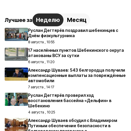
Неделю
Месяц
Лучшее за
Руслан Дегтярёв поздравил шебекинцев с
Днём физкультурника
8 августа , 10:55
17 населённых пунктов Шебекинского округа
атакованы ВСУ за сутки
6 августа , 11:20
Александр Шуваев: 543 белгородца получили
компенсационные выплаты за повреждённые
автомобили
7 августа , 14:17
Руслан Дегтярёв проверил ход
восстановления бассейна «Дельфин» в
Шебекино
4 августа , 10:25
Александр Шуваев обсудил с Владимиром
Путиным обеспечение безопасности в
белгородском приграничье