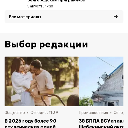
5 августа , 17:30
Все материалы
Выбор редакции
Общество
Сегодня, 11:39
Происшествия
Сегодня
В 2026 году более 90
38 БПЛА ВСУ атако
студенческих семей
Шебекинский округ