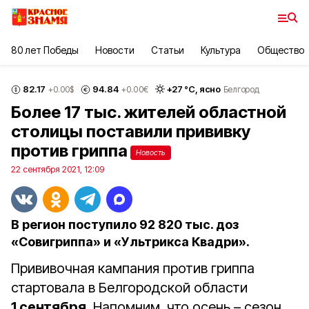
80 лет Победы
Новости
Статьи
Культура
Общество
82.17
94.84
+
27
°С,
ясно
+0.00
$
+0.00
€
Белгород
Более 17 тыс. жителей областной
столицы поставили прививку
против гриппа
Новость
22 сентября 2021, 12:09
В регион поступило 92 820 тыс. доз
«Совигриппа» и «Ультрикса Квадри».
Прививочная кампания против гриппа
стартовала в Белгородской области
1 сентября
. Напомним, что осень – сезон