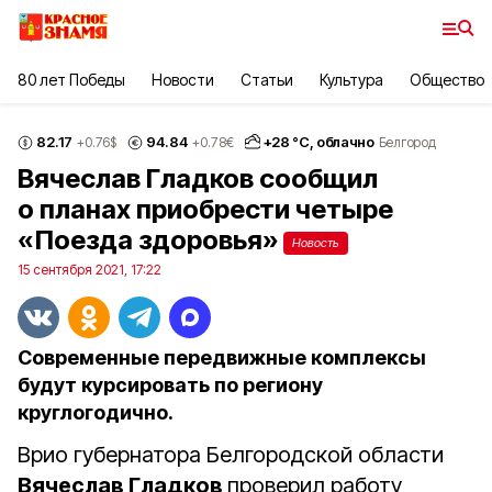
80 лет Победы
Новости
Статьи
Культура
Общество
82.17
94.84
+
28
°С,
облачно
+0.76
$
+0.78
€
Белгород
Вячеслав Гладков сообщил
о планах приобрести четыре
«Поезда здоровья»
Новость
15 сентября 2021, 17:22
Современные передвижные комплексы
будут курсировать по региону
круглогодично.
Врио губернатора Белгородской области
Вячеслав Гладков
проверил работу