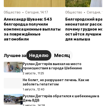
Общество
Сегодня, 14:17
Общество
Сегодня, 12:
Александр Шуваев: 543
Белгородский врач
белгородца получили
неонатолог рассказ
компенсационные выплаты
почему грудное мо
за повреждённые
остаётся лучшим п
автомобили
для малыша
Неделю
Месяц
Лучшее за
Руслан Дегтярёв выехал на место
происшествия в городе Шебекино
2 августа , 11:25
Не болит, но разрушает печень. Как не
заболеть гепатитом
1 августа , 12:40
Руслан Дегтярёв обратился к шебекинцам в
День ВДВ
2 августа , 14:28