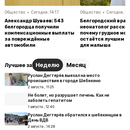
Общество
Сегодня, 14:17
Общество
Сегодня, 12:
Александр Шуваев: 543
Белгородский врач
белгородца получили
неонатолог рассказ
компенсационные выплаты
почему грудное мо
за повреждённые
остаётся лучшим п
автомобили
для малыша
Неделю
Месяц
Лучшее за
Руслан Дегтярёв выехал на место
происшествия в городе Шебекино
2 августа , 11:25
Не болит, но разрушает печень. Как не
заболеть гепатитом
1 августа , 12:40
Руслан Дегтярёв обратился к шебекинцам в
День ВДВ
2 августа , 14:28