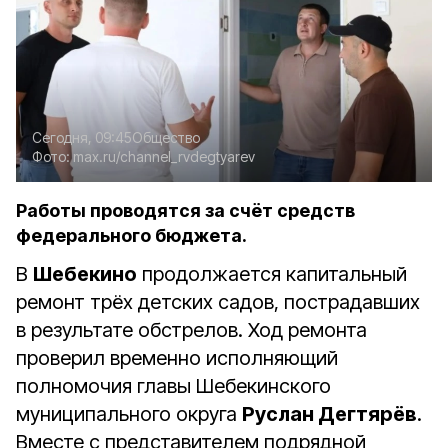
Сегодня, 09:45
Общество
Фото:
max.ru/channel_rvdegtyarev
Работы проводятся за счёт средств
федерального бюджета.
В
Шебекино
продолжается капитальный
ремонт трёх детских садов, пострадавших
в результате обстрелов. Ход ремонта
проверил в
ременно исполняющий
полномочия главы Шебекинского
муниципального округа
Руслан Дегтярёв
.
Вместе с представителем подрядной