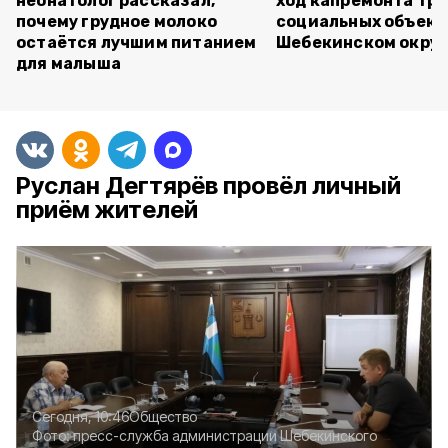
неонатолог рассказал,
ход капремонта трё
почему грудное молоко
социальных объект
остаётся лучшим питанием
Шебекинском округ
для малыша
Руслан Дегтярёв провёл личный
приём жителей
Сегодня, 10:46
Общество
Фото:
пресс-служба администрации Шебекинского