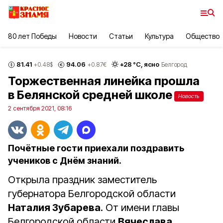
80 лет Победы
Новости
Статьи
Культура
Общество
81.41
94.06
+
28
°С,
ясно
+0.48
$
+0.87
€
Белгород
Торжественная линейка прошла
в Белянской средней школе
Новость
2 сентября 2021, 08:16
Почётные гости приехали поздравить
учеников с Днём знаний.
Открыла праздник заместитель
губернатора Белгородской области
Наталия Зубарева
. От имени главы
Белгородской области
Вячеслава