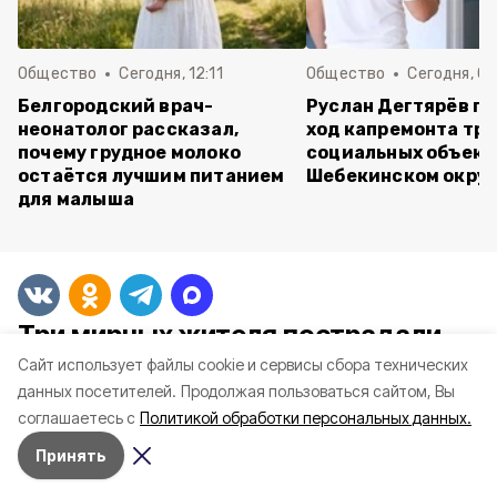
Общество
Сегодня, 12:11
Общество
Сегодня, 09
Белгородский врач-
Руслан Дегтярёв п
неонатолог рассказал,
ход капремонта трё
почему грудное молоко
социальных объект
остаётся лучшим питанием
Шебекинском округ
для малыша
Три мирных жителя пострадали
при атаках ВСУ на Шебекинский
Cайт использует файлы cookie и сервисы сбора технических
округ за сутки
данных посетителей.
Продолжая пользоваться сайтом, Вы
соглашаетесь с
Политикой обработки персональных данных.
Принять