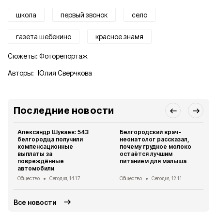
школа
первый звонок
село
газета шебекино
красное знамя
Сюжеты:
Фоторепортаж
Авторы:
Юлия Сверчкова
Последние новости
Александр Шуваев: 543
Белгородский врач-
белгородца получили
неонатолог рассказал,
компенсационные
почему грудное молоко
выплаты за
остаётся лучшим
повреждённые
питанием для малыша
автомобили
Общество
Сегодня, 14:17
Общество
Сегодня, 12:11
Все новости