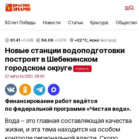
80 лет Победы
Новости
Статьи
Культура
Общество
81.41
94.06
+
22
°С,
ясно
+0.48
$
+0.87
€
Белгород
Новые станции водоподготовки
построят в Шебекинском
городском округе
Новость
27 августа 2021, 09:40
Финансирование работ ведётся
по федеральной программе «Чистая вода».
Вода – это главная составляющая качества
жизни, и эта тема находится на особом
контроле региональной власти. Скоро