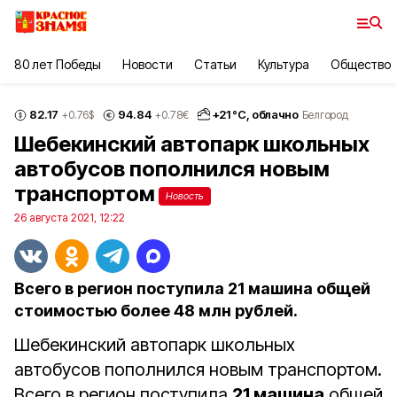
80 лет Победы
Новости
Статьи
Культура
Общество
82.17
94.84
+
21
°С,
облачно
+0.76
$
+0.78
€
Белгород
Шебекинский автопарк школьных
автобусов пополнился новым
транспортом
Новость
26 августа 2021, 12:22
Всего в регион поступила 21 машина общей
стоимостью более 48 млн рублей.
Шебекинский автопарк школьных
автобусов пополнился новым транспортом.
Всего в регион поступила
21 машина
общей