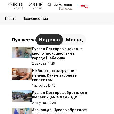
80.93
93.19
+
22
°С,
ясно
-0.20
$
-0.39
€
Белгород
Газета
Происшествия
Неделю
Месяц
Лучшее за
Руслан Дегтярёв выехал на
место происшествия в
городе Шебекино
2 августа , 11:25
Не болит, но разрушает
печень. Как не заболеть
гепатитом
1 августа , 12:40
Руслан Дегтярёв обратился к
шебекинцам в День ВДВ
2 августа , 14:28
Александр Шуваев обратился