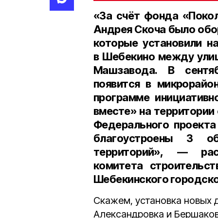
«За счёт
фонда «Поко
Андрея Скоча
было обо
которые установили н
в Шебекино между улиц
Машзавода. В сентя
появится в микрорайо
программе инициативн
вместе» на территории 
Федерального проекта
благоустроены 3 о
территорий», — ра
комитета строительст
Шебекинского городско
Скажем, установка новых 
Александровка и Бершаков