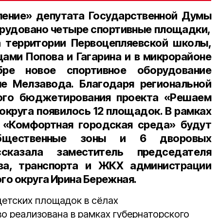
ление»
депутата Государственной Думы
рудовано четыре спортивные площадки,
а территории Первоцепляевской школы,
ами Попова и Гагарина и в микрорайоне
бре новое спортивное оборудование
не Мелзавода. Благодаря региональной
ого бюджетирования проекта «Решаем
округа появилось 12 площадок. В рамках
 «Комфортная городская среда» будут
бщественные зоны и 6 дворовых
ссказала
заместитель председателя
ва, транспорта и ЖКХ администрации
го округа Ирина Бережная.
детских площадок в сёлах
о реализована в рамках губернаторского