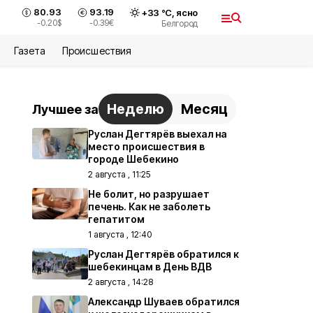
80.93
93.19
+
33
°С,
ясно
-0.20
$
-0.39
€
Белгород
Газета
Происшествия
Неделю
Месяц
Лучшее за
Руслан Дегтярёв выехал на
место происшествия в
городе Шебекино
2 августа , 11:25
Не болит, но разрушает
печень. Как не заболеть
гепатитом
1 августа , 12:40
Руслан Дегтярёв обратился к
шебекинцам в День ВДВ
2 августа , 14:28
Александр Шуваев обратился