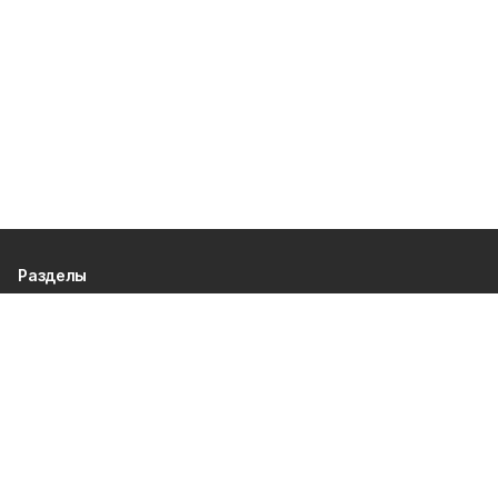
Разделы
80 лет Победы
Новости
Статьи
Культура
Общество
Спорт
Экономика