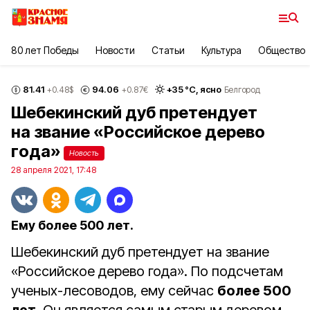
80 лет Победы
Новости
Статьи
Культура
Общество
81.41
94.06
+
35
°С,
ясно
+0.48
$
+0.87
€
Белгород
Шебекинский дуб претендует
на звание «Российское дерево
года»
Новость
28 апреля 2021, 17:48
Ему более 500 лет.
Шебекинский дуб претендует на звание
«Российское дерево года». По подсчетам
ученых-лесоводов, ему сейчас
более 500