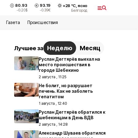
80.93
93.19
+
28
°С,
ясно
-0.20
$
-0.39
€
Белгород
Газета
Происшествия
Неделю
Месяц
Лучшее за
Руслан Дегтярёв выехал на
место происшествия в
городе Шебекино
2 августа , 11:25
Не болит, но разрушает
печень. Как не заболеть
гепатитом
1 августа , 12:40
Руслан Дегтярёв обратился к
шебекинцам в День ВДВ
2 августа , 14:28
Александр Шуваев обратился