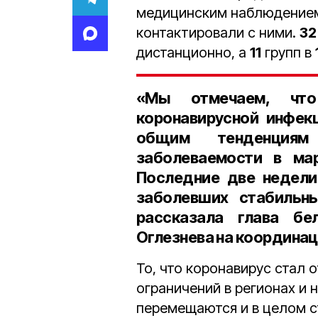
медицинским наблюдением
контактировали с ними.
32
дистанционно, а
11
групп в
«Мы отмечаем, что
коронавирусной инфек
общим тенденциям
заболеваемости в ма
Последние две недели
заболевших стабильны
рассказала
глава бе
Оглезнева на координац
То, что коронавирус стал 
ограничений в регионах и 
перемещаются и в целом с