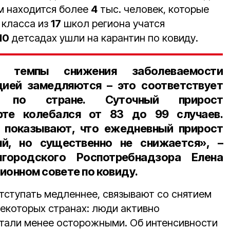
 находится более
4
тыс. человек, которые
класса из
17
школ региона учатся
10
детсадах ушли на карантин по ковиду.
 темпы снижения заболеваемости
цией замедляются – это соответствует
 по стране. Суточный прирост
рте колебался от 83 до 99 случаев.
 показывают, что ежедневный прирост
й, но существенно не снижается», –
лгородского Роспотребнадзора Елена
ионном совете по ковиду.
отступать медленнее, связывают со снятием
некоторых странах: люди активно
тали менее осторожными. Об интенсивности