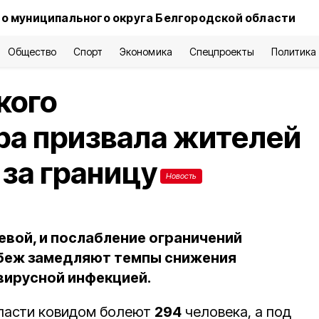
о муниципального округа Белгородской области
Общество
Спорт
Экономика
Спецпроекты
Политика
кого
ра призвала жителей
 за границу
Новость
евой, и послабление ограничений
рубеж замедляют темпы снижения
вирусной инфекцией.
бласти ковидом болеют
294
человека, а под