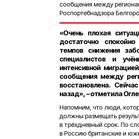
сообщения между регионам
Роспортебнадзора Белгоро
«Очень плохая ситуац
достаточно спокойно
темпов снижения забо
специалистов и учё
интенсивной миграцией
сообщения между реги
восстановлена. Сейча
назад», – отметила Огле
Напомним, что люди, кото
должны размещать результ
в трёхдневный срок. По сл
в Россию британские и ю