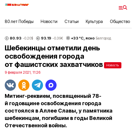
80 лет Победы
Новости
Статьи
Культура
Общество
80.93
93.19
+
33
°С,
ясно
-0.20
$
-0.39
€
Белгород
Шебекинцы отметили день
освобождения города
от фашистских захватчиков
Новость
9 февраля 2021, 11:26
Митинг-реквием, посвященный 78-
й годовщине освобождения города
состоялся в Аллее Славы, у памятника
шебекинцам, погибшим в годы Великой
Отечественной войны.