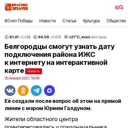
80 лет Победы
Новости
Статьи
Культура
Общество
81.41
94.06
+
21
°С,
ясно
+0.48
$
+0.87
€
Белгород
Белгородцы смогут узнать дату
подключения района ИЖС
к интернету на интерактивной
карте
Новость
30 января 2021, 19:08
Её создали после вопрос об этом на прямой
линии с мэром Юрием Галдуном.
Жители областного центра
поинтересовались у градоначальника