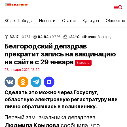
80 лет Победы
Новости
Статьи
Культура
Общество
82.17
94.84
+
24
°С,
облачно
+0.76
$
+0.78
€
Белгород
Белгородский депздрав
прекратит запись на вакцинацию
на сайте с 29 января
Новость
28 января 2021, 12:49
Сделать это можно через Госуслуг,
областную электронную регистратуру или
лично обратившись в поликлинику.
Первый замначальника депздрава
Людмила Крылова
сообщила, что