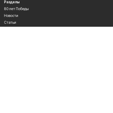
Разделы
80 лет Победы
Новости
Статьи
Культура
Общество
Спорт
Экономика
Спецпроекты
Политика
Газета
Происшествия
Официальные документы
О проекте
Об издании
Правила использования