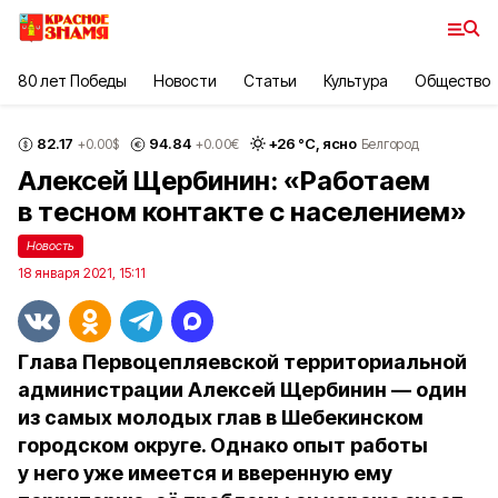
80 лет Победы
Новости
Статьи
Культура
Общество
82.17
94.84
+
26
°С,
ясно
+0.00
$
+0.00
€
Белгород
Алексей Щербинин: «Работаем
в тесном контакте с населением»
Новость
18 января 2021, 15:11
Глава Первоцепляевской территориальной
администрации Алексей Щербинин — один
из самых молодых глав в Шебекинском
городском округе. Однако опыт работы
у него уже имеется и вверенную ему