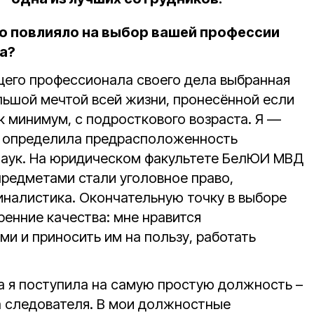
то повлияло на выбор вашей профессии
ра?
щего профессионала своего дела выбранная
льшой мечтой всей жизни, пронесённой если
ак минимум, с подросткового возраста. Я —
р определила предрасположенность
наук. На юридическом факультете БелЮИ МВД
редметами стали уголовное право,
иналистика. Окончательную точку в выборе
ренние качества: мне нравится
и и приносить им на пользу, работать
а я поступила на самую простую должность –
 следователя. В мои должностные