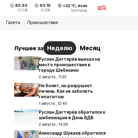
80.93
93.19
+
32
°С,
ясно
-0.20
$
-0.39
€
Белгород
Газета
Происшествия
Неделю
Месяц
Лучшее за
Руслан Дегтярёв выехал на
место происшествия в
городе Шебекино
2 августа , 11:25
Не болит, но разрушает
печень. Как не заболеть
гепатитом
1 августа , 12:40
Руслан Дегтярёв обратился к
шебекинцам в День ВДВ
2 августа , 14:28
Александр Шуваев обратился