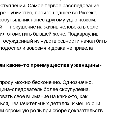
еступлений. Самое первое расследование
ре – убийство, произошедшее во Ржевке,
 собутыльник нанёс другому удар ножом.
й — покушение на жизнь человека в селе
ил отомстить бывшей жене. Подкараулив
, осужденный из чувств ревности начал бить
подоспели вовремя и драка не привела
ь ли какие‑то преимущества у женщины-
просу можно бесконечно. Однозначно,
нщина-следователь более скрупулезна,
вать своё внимание на каких‑то, как
ься, незначительных деталях. Именно они
ии огромную роль при сборе доказательств