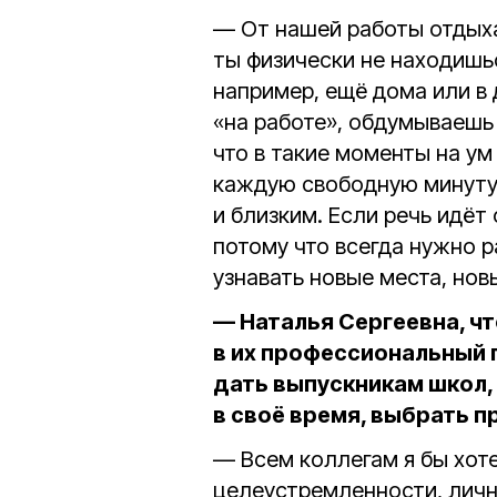
— От нашей работы отдыхат
ты физически не находишь
например, ещё дома или в 
«на работе», обдумываешь т
что в такие моменты на ум
каждую свободную минуту
и близким. Если речь идёт
потому что всегда нужно р
узнавать новые места, нов
— Наталья Сергеевна, ч
в их профессиональный п
дать выпускникам школ, 
в своё время, выбрать 
— Всем коллегам я бы хот
целеустремленности, личн