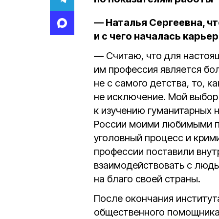
— Наталья Сергеевна, ч
и с чего началась карье
— Считаю, что для настоя
им профессия является бо
не с самого детства, то, к
не исключение. Мой выбо
к изучению гуманитарных 
России моими любимыми п
уголовный процесс и крим
профессии поставили внут
взаимодействовать с людьм
на благо своей страны.
После окончания институт
общественного помощника