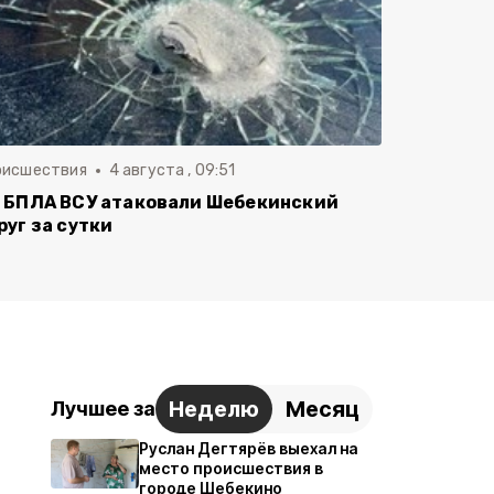
оисшествия
4 августа , 09:51
 БПЛА ВСУ атаковали Шебекинский
руг за сутки
Неделю
Месяц
Лучшее за
Руслан Дегтярёв выехал на
место происшествия в
городе Шебекино