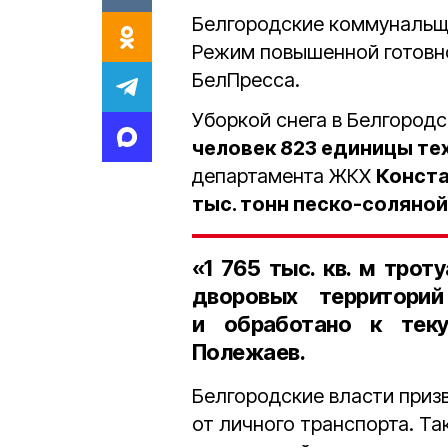
Белгородские коммунальщи
Режим повышенной готовн
БелПресса.
Уборкой снега в Белгород
человек 823 единицы те
департамента ЖКХ
Конст
тыс. тонн песко-солянои
«1 765 тыс. кв. м трот
дворовых территории
и обработано к тек
Полежаев.
Белгородские власти призв
от личного транспорта. Т