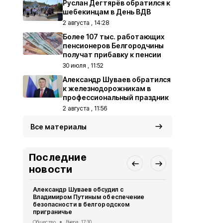
Руслан Дегтярёв обратился к
шебекинцам в День ВДВ
2 августа , 14:28
Более 107 тыс. работающих
пенсионеров Белгородчины
получат прибавку к пенсии
30 июля , 11:52
Александр Шуваев обратился
к железнодорожникам в
профессиональный праздник
2 августа , 11:56
Все материалы
Последние
новости
Александр Шуваев обсудил с
48 БПЛА ВС
Владимиром Путиным обеспечение
округ за су
безопасности в белгородском
Происшествия
приграничье
Александр 
Общество
Вчера, 17:30