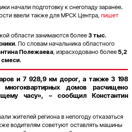
ки начали подготовку к снегопаду заранее.
ости ввели также для МРСК Центра,
пишет
ской области занимаются более
3 тыс.
хники
. По словам начальника областного
антина Полежаева
, израсходовано более
5,2
̆ смеси
.
уаров и 7 928,9 км дорог, а также 3 198
̆ многоквартирных домов расчищено
ущему часу», – сообщил Константин
али жителей региона в непогоду отказаться
акже водителям советуют оставлять машины