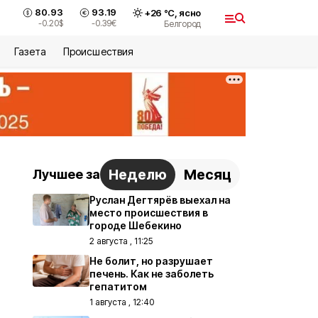
80.93
93.19
+
26
°С,
ясно
-0.20
$
-0.39
€
Белгород
Газета
Происшествия
Неделю
Месяц
Лучшее за
Руслан Дегтярёв выехал на
место происшествия в
городе Шебекино
2 августа , 11:25
Не болит, но разрушает
печень. Как не заболеть
гепатитом
1 августа , 12:40