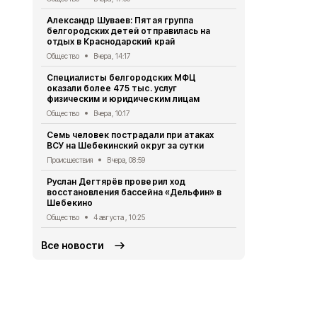
поддержки 
Александр Шуваев: Пятая группа
в электрон
белгородских детей отправилась на
Общество
3 
отдых в Краснодарский край
Шебекинец 
Общество
Вчера, 14:17
благодаря 
Специалисты белгородских МФЦ
Общество
3 
оказали более 475 тыс. услуг
физическим и юридическим лицам
11 населён
округа подв
Общество
Вчера, 10:17
Происшествия
Семь человек пострадали при атаках
ВСУ на Шебекинский округ за сутки
Руслан Дегт
назначил с
Происшествия
Вчера, 08:59
Петра Глам
Руслан Дегтярёв проверил ход
Общество
3 
восстановления бассейна «Дельфин» в
Шебекино
Общество
4 августа , 10:25
Все новости