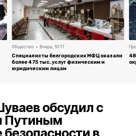
Общество
Вчера, 10:17
Пр
Специалисты белгородских МФЦ оказали
48
более 475 тыс. услуг физическим и
ок
юридическим лицам
уваев обсудил с
м Путиным
 безопасности в