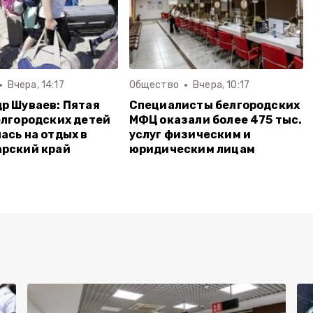
Вчера, 14:17
Общество
Вчера, 10:17
р Шуваев: Пятая
Специалисты белгородских
елгородских детей
МФЦ оказали более 475 тыс.
ась на отдых в
услуг физическим и
рский край
юридическим лицам