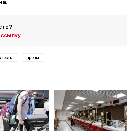
на
.
сте?
ссылку
сность
дроны