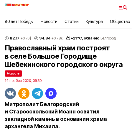
80 лет Победы
Новости
Статьи
Культура
Общество
82.17
94.84
+
21
°С,
облачно
+0.76
$
+0.78
€
Белгород
Православный храм построят
в селе Большое Городище
Шебекинского городского округа
Новость
14 ноября 2020, 09:30
Митрополит Белгородский
и Старооскольский Иоанн освятил
закладной камень в основании храма
архангела Михаила.