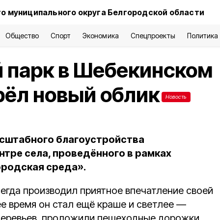
о муниципального округа Белгородской области
Общество
Спорт
Экономика
Спецпроекты
Политика
 парк в Шебекинском
рёл новый облик
Новость
асштабного благоустройства
нтре села, проведённого в рамках
ородская среда».
егда производил приятное впечатление своей
е время он стал ещё краше и светлее —
 деревьев, проложили пешеходные дорожки,