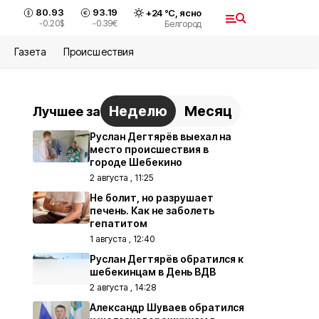
80.93
93.19
+
24
°С,
ясно
-0.20
$
-0.39
€
Белгород
Газета
Происшествия
Неделю
Месяц
Лучшее за
Руслан Дегтярёв выехал на
место происшествия в
городе Шебекино
2 августа , 11:25
Не болит, но разрушает
печень. Как не заболеть
гепатитом
1 августа , 12:40
Руслан Дегтярёв обратился к
шебекинцам в День ВДВ
2 августа , 14:28
Александр Шуваев обратился