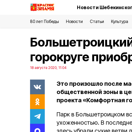
Новости Шебекинског
80 лет Победы
Новости
Статьи
Культура
Большетроицкий
горокруге приоб
18 августа 2020, 11:04
Это произошло после м
общественной зоны в це
проекта «Комфортная г
Парк в Большетроицком вс
ухоженностью. В последне
здесь убрали сухие ветви