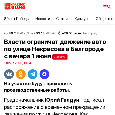
80 лет Победы
Новости
Статьи
Культура
Общество
80.93
93.19
+
28
°С,
ясно
-0.20
$
-0.39
€
Белгород
Власти ограничат движение авто
по улице Некрасова в Белгороде
с вечера 1 июня
Новость
1 июня 2020, 10:34
На участке будут проходить
производственные работы.
Градоначальник
Юрий Галдун
подписал
распоряжение о временном прекращении
движения по улице Некрасова. Как