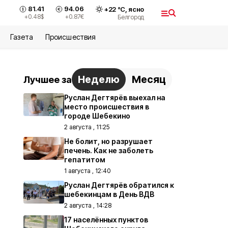
81.41
94.06
+
22
°С,
ясно
+0.48
$
+0.87
€
Белгород
Газета
Происшествия
Неделю
Месяц
Лучшее за
Руслан Дегтярёв выехал на
место происшествия в
городе Шебекино
2 августа , 11:25
Не болит, но разрушает
печень. Как не заболеть
гепатитом
1 августа , 12:40
Руслан Дегтярёв обратился к
шебекинцам в День ВДВ
2 августа , 14:28
17 населённых пунктов