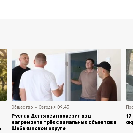
Общество
Сегодня, 09:45
Пр
Руслан Дегтярёв проверил ход
17
капремонта трёх социальных объектов в
ок
а
Шебекинском округе