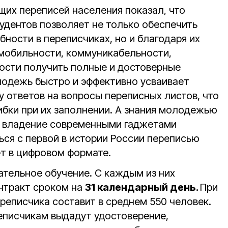
их переписей населения показал, что
удентов позволяет не только обеспечить
бности в переписчиках, но и благодаря их
 мобильности, коммуникабельности,
ости получить полные и достоверные
лодежь быстро и эффективно усваивает
у ответов на вопросы переписных листов, что
бки при их заполнении. А знания молодежью
е владение современными гаджетами
ься с первой в истории России переписью
ет в цифровом формате.
ательное обучение. С каждым из них
нтракт сроком на
31 календарный день.
При
ереписчика составит в среднем 550 человек.
еписчикам выдадут удостоверение,