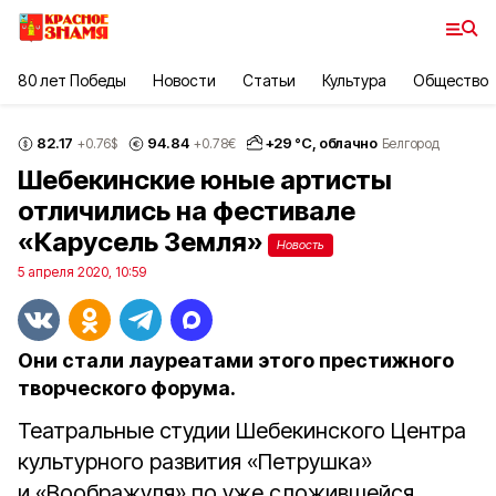
80 лет Победы
Новости
Статьи
Культура
Общество
82.17
94.84
+
29
°С,
облачно
+0.76
$
+0.78
€
Белгород
Шебекинские юные артисты
отличились на фестивале
«Карусель Земля»
Новость
5 апреля 2020, 10:59
Они стали лауреатами этого престижного
творческого форума.
Театральные студии Шебекинского Центра
культурного развития «Петрушка»
и «Воображуля» по уже сложившейся