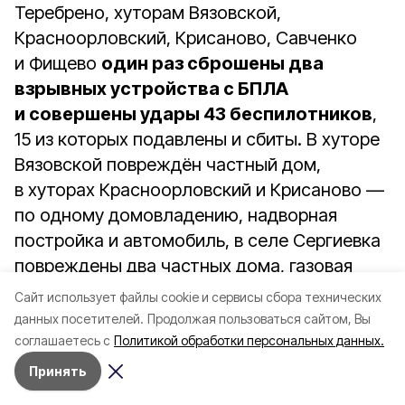
Теребрено, хуторам Вязовской,
Красноорловский, Крисаново, Савченко
и Фищево
один раз сброшены два
взрывных устройства с БПЛА
и совершены удары 43 беспилотников
,
15 из которых подавлены и сбиты. В хуторе
Вязовской повреждён частный дом,
в хуторах Красноорловский и Крисаново —
по одному домовладению, надворная
постройка и автомобиль, в селе Сергиевка
повреждены два частных дома, газовая
труба, автомобиль и сгорела хозпостройка,
Cайт использует файлы cookie и сервисы сбора технических
в посёлке Красная Яруга сгорел
данных посетителей.
Продолжая пользоваться сайтом, Вы
автомобиль, в хуторе Савченко
соглашаетесь с
Политикой обработки персональных данных.
повреждена хозпостройка, в хуторе
Принять
Фищево — частный дом, гараж