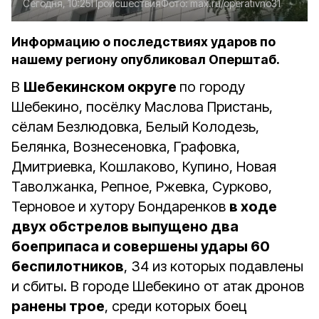
Сегодня, 10:25
Происшествия
Фото:
max.ru/operativno31
Информацию о последствиях ударов по
нашему региону опубликовал Оперштаб.
В
Шебекинском округе
по городу
Шебекино, посёлку Маслова Пристань,
сёлам Безлюдовка, Белый Колодезь,
Белянка, Вознесеновка, Графовка,
Дмитриевка, Кошлаково, Купино, Новая
Таволжанка, Репное, Ржевка, Сурково,
Терновое и хутору Бондаренков
в ходе
двух обстрелов выпущено два
боеприпаса и совершены удары 60
беспилотников
, 34 из которых подавлены
и сбиты. В городе Шебекино от атак дронов
ранены трое
, среди которых боец