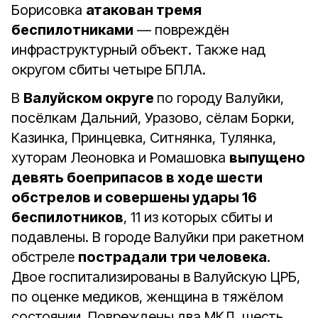
Борисовка
атакован тремя
беспилотниками
— повреждён
инфраструктурный объект. Также над
округом сбиты четыре БПЛА.
В
Валуйском округе
по городу Валуйки,
посёлкам Дальний, Уразово, сёлам Борки,
Казинка, Принцевка, Ситнянка, Тулянка,
хуторам Леоновка и Ромашовка
выпущено
девять боеприпасов в ходе шести
обстрелов и совершены удары 16
беспилотников
, 11 из которых сбиты и
подавлены. В городе Валуйки при ракетном
обстреле
пострадали три человека
.
Двое госпитализированы в Валуйскую ЦРБ,
по оценке медиков, женщина в тяжёлом
состоянии. Повреждены два МКД, шесть