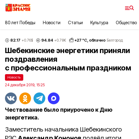
80 лет Победы
Новости
Статьи
Культура
Общество
82.17
94.84
+
27
°С,
облачно
+0.76
$
+0.78
€
Белгород
Шебекинские энергетики приняли
поздравления
с профессиональным праздником
Новость
24 декабря 2019, 15:25
Чествование было приурочено к Дню
энергетика.
Заместитель начальника Шебекинского
РЭС
Александр Кононов
подвёл итоги