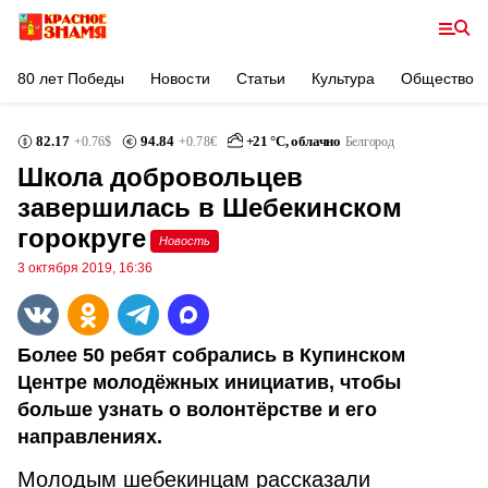
80 лет Победы
Новости
Статьи
Культура
Общество
82.17
94.84
+
21
°С,
облачно
+0.76
$
+0.78
€
Белгород
Школа добровольцев
завершилась в Шебекинском
горокруге
Новость
3 октября 2019, 16:36
Более 50 ребят собрались в Купинском
Центре молодёжных инициатив, чтобы
больше узнать о волонтёрстве и его
направлениях.
Молодым шебекинцам рассказали