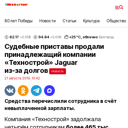
80 лет Победы
Новости
Статьи
Культура
Общество
82.17
94.84
+
25
°С,
облачно
+0.00
$
+0.00
€
Белгород
Судебные приставы продали
принадлежащий компании
«Технострой» Jaguar
из‑за долгов
Новость
21 августа 2019, 10:42
Средства перечислили сотрудника в счёт
невыплаченной зарплаты.
Компания «Технострой» задолжала
четырём сотрудникам
более 465 тыс.