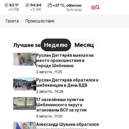
82.17
94.84
+
27
°С,
облачно
+0.76
$
+0.78
€
Белгород
Газета
Происшествия
Неделю
Месяц
Лучшее за
Руслан Дегтярёв выехал на
место происшествия в
городе Шебекино
2 августа , 11:25
Руслан Дегтярёв обратился к
шебекинцам в День ВДВ
2 августа , 14:28
17 населённых пунктов
Шебекинского округа
атакованы ВСУ за сутки
6 августа , 11:20
Александр Шуваев обратился