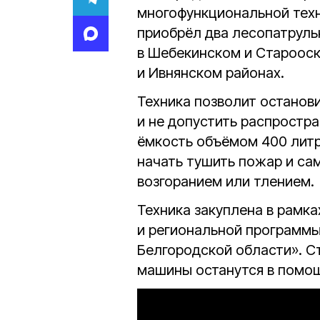
многофункциональной техн
приобрёл два лесопатруль
в Шебекинском и Старооск
и Ивнянском районах.
Техника позволит останов
и не допустить распростр
ёмкость объёмом 400 литр
начать тушить пожар и са
возгоранием или тлением.
Техника закуплена в рамка
и региональной программы
Белгородской области». С
машины останутся в помощ